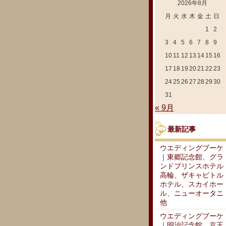
2026年8月
月
火
水
木
金
土
日
1
2
3
4
5
6
7
8
9
10
11
12
13
14
15
16
17
18
19
20
21
22
23
24
25
26
27
28
29
30
31
« 9月
最新記事
ウエディングブーケ
｜東郷記念館、グラ
ンドプリンスホテル
高輪、ザキャピトル
ホテル、スカイホー
ル、ニューオータニ
他
ウエディングブーケ
｜明治記念館、京王