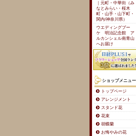
｜元町・中華街（み
なとみらい・桜木
町・山手・山下町・
関内/神奈川県）
ウエディングブー
ケ 明治記念館 ア
ルカンシェル南青山
へお届け
ショップメニュー
トップページ
アレンジメント
スタンド花
花束
胡蝶蘭
お悔やみの花