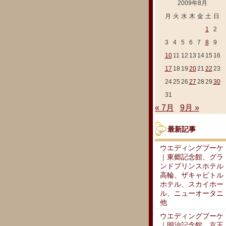
2009年8月
月
火
水
木
金
土
日
1
2
3
4
5
6
7
8
9
10
11
12
13
14
15
16
17
18
19
20
21
22
23
24
25
26
27
28
29
30
31
« 7月
9月 »
最新記事
ウエディングブーケ
｜東郷記念館、グラ
ンドプリンスホテル
高輪、ザキャピトル
ホテル、スカイホー
ル、ニューオータニ
他
ウエディングブーケ
｜明治記念館、京王