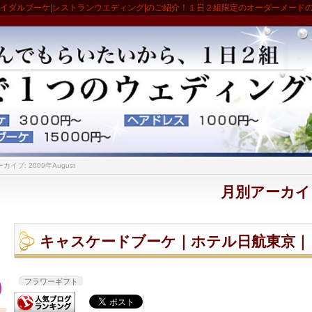
ライダルブーケ|レストランウエディング|のご紹介！１日２組限定のオーダーメード
カイブ: 2009年August
月別アーカイブ:
キャスケードブーケ｜ホテル日航東京｜
フラワーギフト