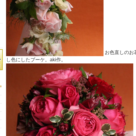
お色直しのお
し色にしたブーケ。aki作。