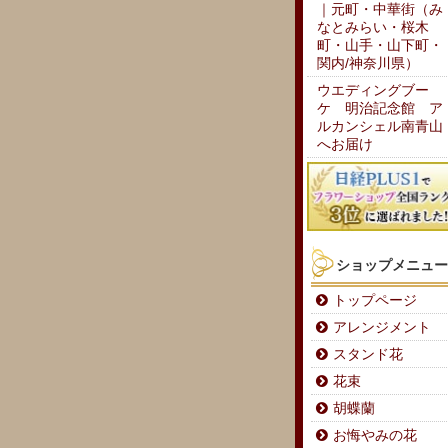
｜元町・中華街（み
なとみらい・桜木
町・山手・山下町・
関内/神奈川県）
ウエディングブー
ケ 明治記念館 ア
ルカンシェル南青山
へお届け
ショップメニュー
トップページ
アレンジメント
スタンド花
花束
胡蝶蘭
お悔やみの花