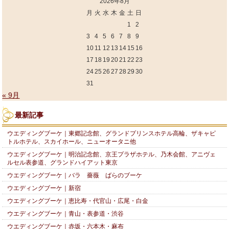
2026年8月
月
火
水
木
金
土
日
1
2
3
4
5
6
7
8
9
10
11
12
13
14
15
16
17
18
19
20
21
22
23
24
25
26
27
28
29
30
31
« 9月
最新記事
ウエディングブーケ｜東郷記念館、グランドプリンスホテル高輪、ザキャピ
トルホテル、スカイホール、ニューオータニ他
ウエディングブーケ｜明治記念館、京王プラザホテル、乃木会館、アニヴェ
ルセル表参道、グランドハイアット東京
ウエディングブーケ｜バラ 薔薇 ばらのブーケ
ウエディングブーケ｜新宿
ウエディングブーケ｜恵比寿・代官山・広尾・白金
ウエディングブーケ｜青山・表参道・渋谷
ウエディングブーケ｜赤坂・六本木・麻布