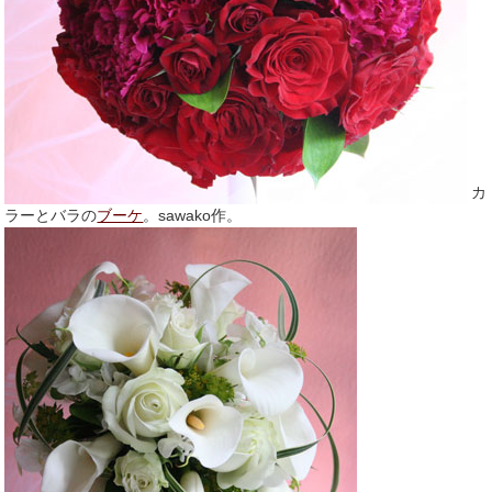
カ
ラーとバラの
ブーケ
。sawako作。