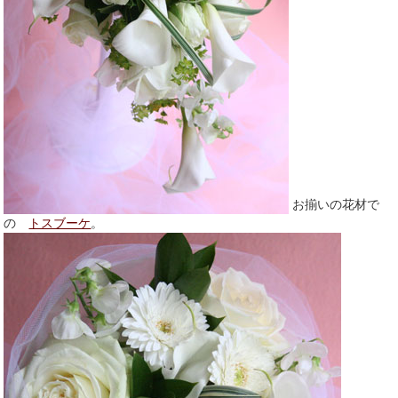
お揃いの花材で
の
トスブーケ
。