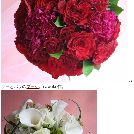
カ
ラーとバラの
ブーケ
。sawako作。