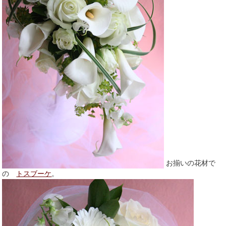
お揃いの花材で
の
トスブーケ
。