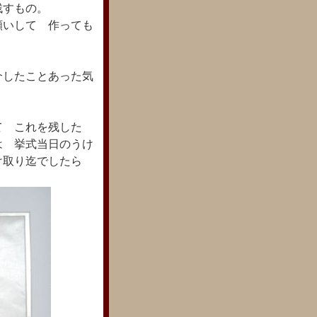
残すもの。
願いして 作っても
介したことあった気
て これを残した
は 挙式当日のうけ
け取り迄でしたら