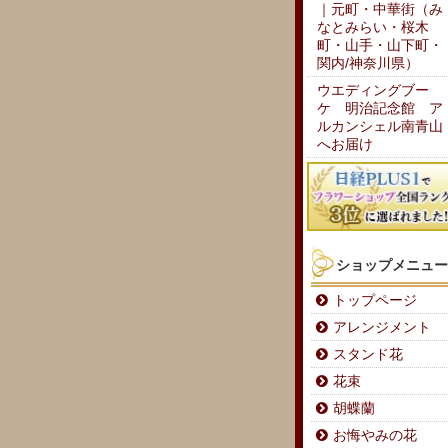
｜元町・中華街（み
なとみらい・桜木
町・山手・山下町・
関内/神奈川県）
ウエディングブー
ケ 明治記念館 ア
ルカンシェル南青山
へお届け
ショップメニュー
トップページ
アレンジメント
スタンド花
花束
胡蝶蘭
お悔やみの花