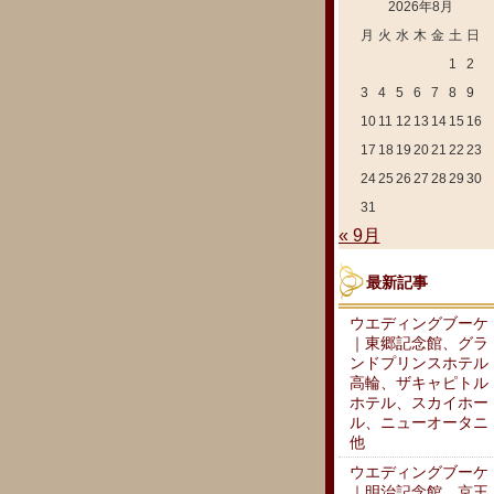
2026年8月
月
火
水
木
金
土
日
1
2
3
4
5
6
7
8
9
10
11
12
13
14
15
16
17
18
19
20
21
22
23
24
25
26
27
28
29
30
31
« 9月
最新記事
ウエディングブーケ
｜東郷記念館、グラ
ンドプリンスホテル
高輪、ザキャピトル
ホテル、スカイホー
ル、ニューオータニ
他
ウエディングブーケ
｜明治記念館、京王