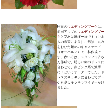
昨日の
ウエディングブーケ
は、
前回アップの
ウエディングブー
ケ
と花材はほぼ一緒です（ご本
人の希望により）。形は、丸み
をおびた短めのキャスケード
（オーバル？）で、私作成で
す。赤い方は、スタッフ古谷さ
ん作成で、明るい赤のドレスに
合わせて、赤ピンク系で派手
に！というオーダーでした。ド
レスのキラキラに合わせてブー
ケも少しキラキラワイヤーかけ
ました。