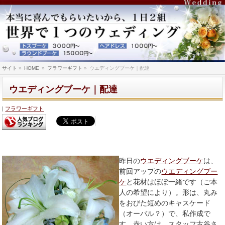
サイト
»
HOME
»
フラワーギフト
»
ウエディングブーケ｜配達
ウエディングブーケ｜配達
フラワーギフト
昨日の
ウエディングブーケ
は、
前回アップの
ウエディングブー
ケ
と花材はほぼ一緒です（ご本
人の希望により）。形は、丸み
をおびた短めのキャスケード
（オーバル？）で、私作成で
す。赤い方は、スタッフ古谷さ