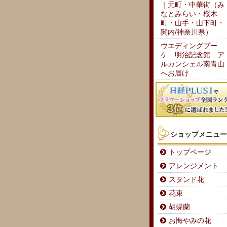
｜元町・中華街（み
なとみらい・桜木
町・山手・山下町・
関内/神奈川県）
ウエディングブー
ケ 明治記念館 ア
ルカンシェル南青山
へお届け
ショップメニュー
トップページ
アレンジメント
スタンド花
花束
胡蝶蘭
お悔やみの花