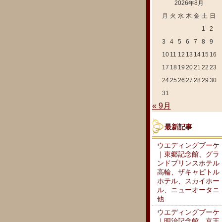
2026年8月
月
火
水
木
金
土
日
1
2
3
4
5
6
7
8
9
10
11
12
13
14
15
16
17
18
19
20
21
22
23
24
25
26
27
28
29
30
31
« 9月
最新記事
ウエディングブーケ
｜東郷記念館、グラ
ンドプリンスホテル
高輪、ザキャピトル
ホテル、スカイホー
ル、ニューオータニ
他
ウエディングブーケ
｜明治記念館、京王