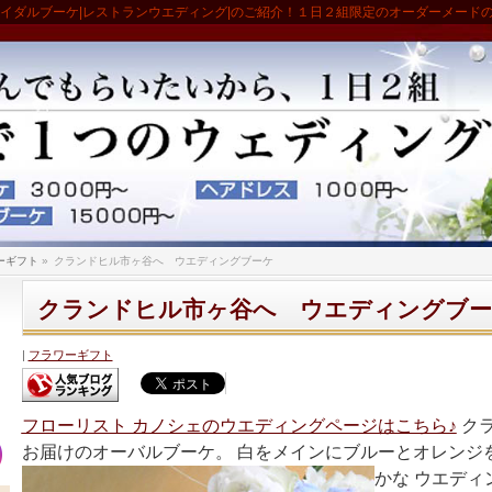
ライダルブーケ|レストランウエディング|のご紹介！１日２組限定のオーダーメード
ーギフト
»
クランドヒル市ヶ谷へ ウエディングブーケ
クランドヒル市ヶ谷へ ウエディングブー
フラワーギフト
フローリスト カノシェのウエディングページはこちら♪
ク
お届けのオーバルブーケ。 白をメインにブルーとオレンジ
かな ウエディ