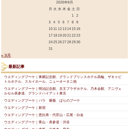
2026年8月
月
火
水
木
金
土
日
1
2
3
4
5
6
7
8
9
10
11
12
13
14
15
16
17
18
19
20
21
22
23
24
25
26
27
28
29
30
31
« 9月
最新記事
ウエディングブーケ｜東郷記念館、グランドプリンスホテル高輪、ザキャピ
トルホテル、スカイホール、ニューオータニ他
ウエディングブーケ｜明治記念館、京王プラザホテル、乃木会館、アニヴェ
ルセル表参道、グランドハイアット東京
ウエディングブーケ｜バラ 薔薇 ばらのブーケ
ウエディングブーケ｜新宿
ウエディングブーケ｜恵比寿・代官山・広尾・白金
ウエディングブーケ｜青山・表参道・渋谷