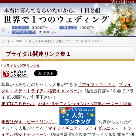
サイト
»
HOME
»
ブライダル関連リンク集
»
ブライダル関連リンク集１
ブライダル関連リンク集１
ブライダル関連リンク集
写真からあなたのそっくり人形ができる
「マイフィギュア」
ブライ
ダルエステ・トライアル格安キャンペーン
結婚披露宴や2次会でブラ
イダル新聞をご利用下さい！
まずはこちらへ！
わずか３分でオンラインから簡単オーダー！結婚
報告はがき「ビー＊リング」
写真からあなたの
そっくり人形ができる
「マイフィギュア」
ブライダルエステ・トラ
イアル格安キャンペーン
結婚披露宴や2次会でブライダル新聞をご利