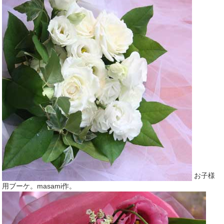
お子様
用ブーケ。masami作。