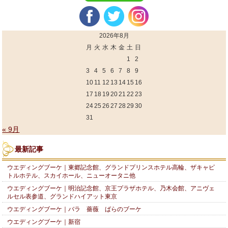
2026年8月
月
火
水
木
金
土
日
1
2
3
4
5
6
7
8
9
10
11
12
13
14
15
16
17
18
19
20
21
22
23
24
25
26
27
28
29
30
31
« 9月
最新記事
ウエディングブーケ｜東郷記念館、グランドプリンスホテル高輪、ザキャピ
トルホテル、スカイホール、ニューオータニ他
ウエディングブーケ｜明治記念館、京王プラザホテル、乃木会館、アニヴェ
ルセル表参道、グランドハイアット東京
ウエディングブーケ｜バラ 薔薇 ばらのブーケ
ウエディングブーケ｜新宿