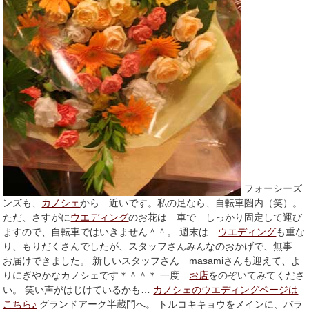
フォーシーズ
ンズも、
カノシェ
から 近いです。私の足なら、自転車圏内（笑）。
ただ、さすがに
ウエディング
のお花は 車で しっかり固定して運び
ますので、自転車ではいきません＾＾。 週末は
ウエディング
も重な
り、もりだくさんでしたが、スタッフさんみんなのおかげで、無事
お届けできました。 新しいスタッフさん masamiさんも迎えて、よ
りにぎやかなカノシェです＊＾＾＊ 一度
お店
をのぞいてみてくださ
い。 笑い声がはじけているかも…
カノシェのウエディングページは
こちら♪
グランドアーク半蔵門へ。 トルコキキョウをメインに、バラ