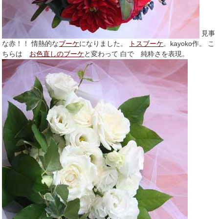
見事
な赤！！ 情熱的な
ブーケ
になりました。
トスブーケ
。kayoko作。 こ
ちらは
お色直しのブーケ
と変わって 白で 純粋さを表現。