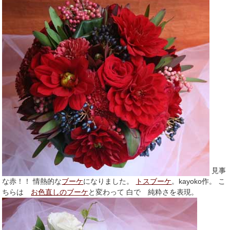
見事
な赤！！ 情熱的な
ブーケ
になりました。
トスブーケ
。kayoko作。 こ
ちらは
お色直しのブーケ
と変わって 白で 純粋さを表現。