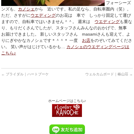
フォーシーズ
ンズも、
カノシェ
から 近いです。私の足なら、自転車圏内（笑）。
ただ、さすがに
ウエディング
のお花は 車で しっかり固定して運び
ますので、自転車ではいきません＾＾。 週末は
ウエディング
も重な
り、もりだくさんでしたが、スタッフさんみんなのおかげで、無事
お届けできました。 新しいスタッフさん masamiさんも迎えて、よ
りにぎやかなカノシェです＊＾＾＊ 一度
お店
をのぞいてみてくださ
い。 笑い声がはじけているかも…
カノシェのウエディングページは
こちら♪
←
ブライダル｜ハートブーケ
ウェルカムボード｜椿山荘
→
ホームページはこちら♪