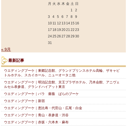
月
火
水
木
金
土
日
1
2
3
4
5
6
7
8
9
10
11
12
13
14
15
16
17
18
19
20
21
22
23
24
25
26
27
28
29
30
31
« 9月
最新記事
ウエディングブーケ｜東郷記念館、グランドプリンスホテル高輪、ザキャピ
トルホテル、スカイホール、ニューオータニ他
ウエディングブーケ｜明治記念館、京王プラザホテル、乃木会館、アニヴェ
ルセル表参道、グランドハイアット東京
ウエディングブーケ｜バラ 薔薇 ばらのブーケ
ウエディングブーケ｜新宿
ウエディングブーケ｜恵比寿・代官山・広尾・白金
ウエディングブーケ｜青山・表参道・渋谷
ウエディングブーケ｜赤坂・六本木・麻布