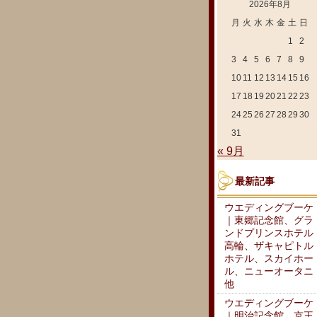
2026年8月
月
火
水
木
金
土
日
1
2
3
4
5
6
7
8
9
10
11
12
13
14
15
16
17
18
19
20
21
22
23
24
25
26
27
28
29
30
31
« 9月
最新記事
ウエディングブーケ
｜東郷記念館、グラ
ンドプリンスホテル
高輪、ザキャピトル
ホテル、スカイホー
ル、ニューオータニ
他
ウエディングブーケ
｜明治記念館、京王