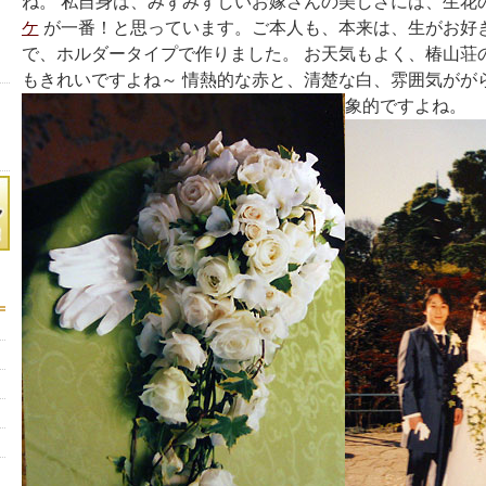
ね。 私自身は、みずみずしいお嫁さんの美しさには、生花
ケ
が一番！と思っています。ご本人も、本来は、生がお好
で、ホルダータイプで作りました。 お天気もよく、椿山荘
もきれいですよね～ 情熱的な赤と、清楚な白、雰囲気がが
象的ですよね。