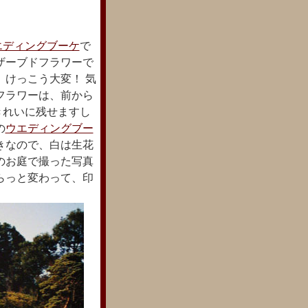
エディングブーケ
で
ザーブドフラワーで
、けっこう大変！ 気
フラワーは、前から
きれいに残せますし
の
ウエディングブー
きなので、白は生花
のお庭で撮った写真
らっと変わって、印