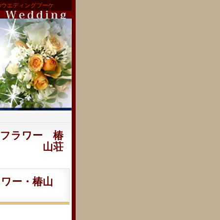
のウエディングブーケ
ドフラワー 椿
山荘
ワー・椿山