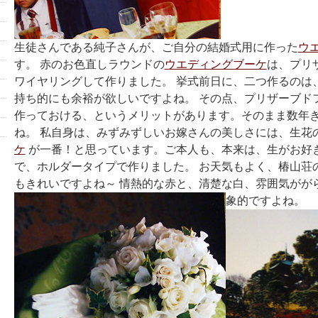
生徒さんである純子さんが、ご自分の結婚式用に作った
ウ
す。 赤のお色直しラウンドの
ウエディングブーケ
は、プリ
ワイヤリングして作りました。 挙式前日に、二つ作るのは
持ち的にも余裕が欲しいですよね。 その点、プリザーブド
作っておける、というメリットがあります。そのまま数年
ね。 私自身は、みずみずしいお嫁さんの美しさには、生花
ケ
が一番！と思っています。ご本人も、本来は、生がお好
で、ホルダータイプで作りました。 お天気もよく、椿山荘
もきれいですよね～ 情熱的な赤と、清楚な白、雰囲気がが
象的ですよね。