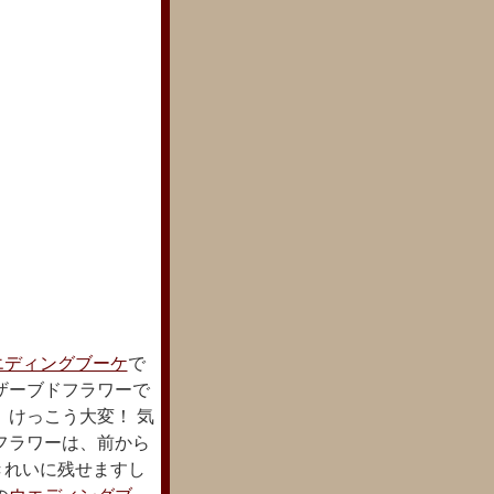
エディングブーケ
で
ザーブドフラワーで
、けっこう大変！ 気
フラワーは、前から
きれいに残せますし