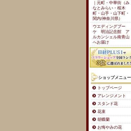
｜元町・中華街（み
なとみらい・桜木
町・山手・山下町・
関内/神奈川県）
ウエディングブー
ケ 明治記念館 ア
ルカンシェル南青山
へお届け
ショップメニュー
トップページ
アレンジメント
スタンド花
花束
胡蝶蘭
お悔やみの花