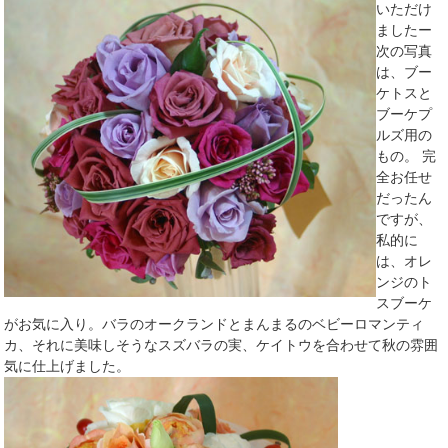
いただけ
ましたー
次の写真
は、ブー
ケトスと
ブーケプ
ルズ用の
もの。 完
全お任せ
だったん
ですが、
私的に
は、オレ
ンジのト
スブーケ
がお気に入り。バラのオークランドとまんまるのベビーロマンティ
カ、それに美味しそうなスズバラの実、ケイトウを合わせて秋の雰囲
気に仕上げました。