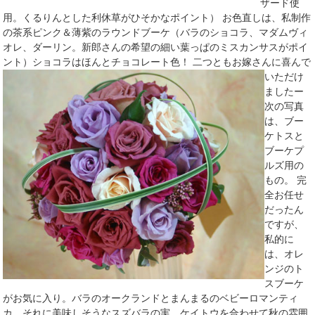
ザード使
用。くるりんとした利休草がひそかなポイント） お色直しは、私制作
の茶系ピンク＆薄紫のラウンドブーケ（バラのショコラ、マダムヴィ
オレ、ダーリン。新郎さんの希望の細い葉っぱのミスカンサスがポイ
ント）ショコラはほんとチョコレート色！
二つともお嫁さんに喜んで
いただけ
ましたー
次の写真
は、ブー
ケトスと
ブーケプ
ルズ用の
もの。 完
全お任せ
だったん
ですが、
私的に
は、オレ
ンジのト
スブーケ
がお気に入り。バラのオークランドとまんまるのベビーロマンティ
カ、それに美味しそうなスズバラの実、ケイトウを合わせて秋の雰囲