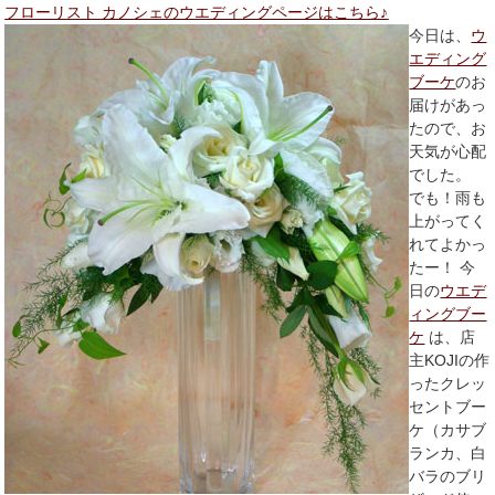
フローリスト カノシェのウエディングページはこちら♪
今日は、
ウ
エディング
ブーケ
のお
届けがあっ
たので、お
天気が心配
でした。
でも！雨も
上がってく
れてよかっ
たー！ 今
日の
ウエデ
ィングブー
ケ
は、店
主KOJIの作
ったクレッ
セントブー
ケ（カサブ
ランカ、白
バラのブリ