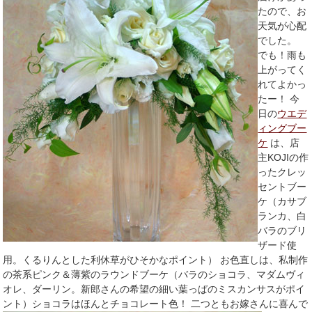
たので、お
天気が心配
でした。
でも！雨も
上がってく
れてよかっ
たー！ 今
日の
ウエデ
ィングブー
ケ
は、店
主KOJIの作
ったクレッ
セントブー
ケ（カサブ
ランカ、白
バラのブリ
ザード使
用。くるりんとした利休草がひそかなポイント） お色直しは、私制作
の茶系ピンク＆薄紫のラウンドブーケ（バラのショコラ、マダムヴィ
オレ、ダーリン。新郎さんの希望の細い葉っぱのミスカンサスがポイ
ント）ショコラはほんとチョコレート色！
二つともお嫁さんに喜んで