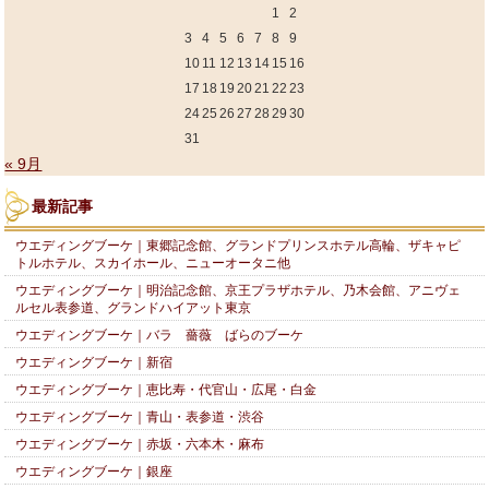
1
2
3
4
5
6
7
8
9
10
11
12
13
14
15
16
17
18
19
20
21
22
23
24
25
26
27
28
29
30
31
« 9月
最新記事
ウエディングブーケ｜東郷記念館、グランドプリンスホテル高輪、ザキャピ
トルホテル、スカイホール、ニューオータニ他
ウエディングブーケ｜明治記念館、京王プラザホテル、乃木会館、アニヴェ
ルセル表参道、グランドハイアット東京
ウエディングブーケ｜バラ 薔薇 ばらのブーケ
ウエディングブーケ｜新宿
ウエディングブーケ｜恵比寿・代官山・広尾・白金
ウエディングブーケ｜青山・表参道・渋谷
ウエディングブーケ｜赤坂・六本木・麻布
ウエディングブーケ｜銀座