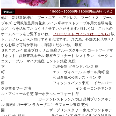
他に 新郎新婦様に ブートニア、ヘアドレス、ブーケトス、ブーケ
プルズ ご両親贈呈用お花束 メイン卓やゲストテーブル用の会場装花
など、心を込めておつくりさせていただきます♪ 詳しくは こちらの
ホームページをご覧下さいね。
フローリスト カノシェは こちら♪
以
下、カノシェからお届けできる会場です。 念の為、外部のお花屋さん
からお届け可能か事前にご確認くださいね。 銀座
ＳＫＹスカイ 銀座ブロッサム 銀座クルーズクルーズ コートヤードマ
リオット 銀座東武ホテル 銀座ラフィナート レストラン ルーク ロ
コステーブル マハナ銀座 モントレ銀座 九段
下 九段会館 グランドパレス 麹
町 エメ・ヴィベール ルポール麹町 皇
居 和田倉噴水公園レストラン 汐
留 フィッシュバンク東京 ロイヤルパー
ク汐留タワー 芝浦 インターコンチネンタ
ル・アジュール竹芝 第一ホテルシーフォート 品
川 ガーデンレストラン八つ山 品川プリンスホテ
ル 御殿山ガーデン ラカーザニキ ラフォーレ東京 芝公
園 ザ・プリンスタワー 東京グランドホテ
ル パンセ 渋谷 ＠ジーカンズ @スタイル ＷＯＭＢラ