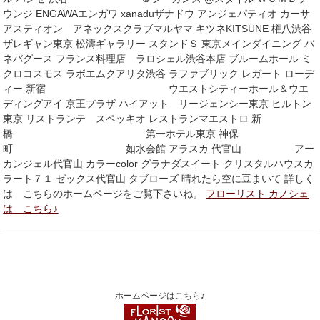
ウンジ ENGAWAエンガワ xanaduザナドウ アンジェパティオ カーサ
アスティオン アネックスクラブマルヤマ キツネKITSUNE 権八渋谷
ザレギャン東京 松濤ギャラリー スタンドＳ 東京メインダイニング バ
ネバグース フランス料理店 ラロシェル渋谷本店 ブルームホール ミ
クロコスモス ラボエムクアリタ渋谷 ラファブリック レガート ローデ
ィー 新宿 ウエストシティーホール＆ウエ
ディングアイ 京王プラザ ハイアット リージェンシー東京 ヒルトン
東京 リストランテ スペッキオ レストランマエストロ 新
橋 第一ホテル東京 神保
町 如水会館 アラスカ 代官山 アー
カンジェル代官山 カラーcolor グラナダスイート クリスタルハウスカ
ラート７１ ゼックス代官山 タブローズ 晴れたら空に豆まいて 詳しく
は こちらのホームページをご覧下さいね。
フローリスト カノシェ
は こちら♪
ホームページはこちら♪