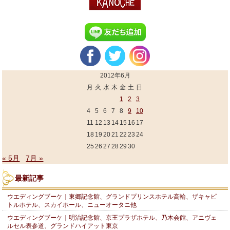
2012年6月
月
火
水
木
金
土
日
1
2
3
4
5
6
7
8
9
10
11
12
13
14
15
16
17
18
19
20
21
22
23
24
25
26
27
28
29
30
« 5月
7月 »
最新記事
ウエディングブーケ｜東郷記念館、グランドプリンスホテル高輪、ザキャピ
トルホテル、スカイホール、ニューオータニ他
ウエディングブーケ｜明治記念館、京王プラザホテル、乃木会館、アニヴェ
ルセル表参道、グランドハイアット東京