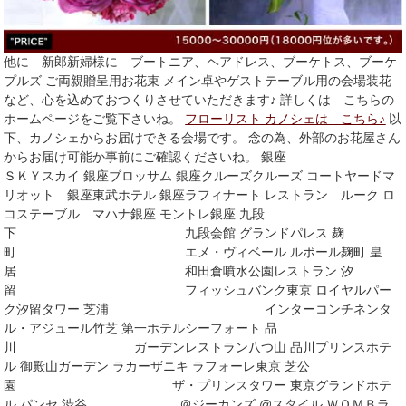
他に 新郎新婦様に ブートニア、ヘアドレス、ブーケトス、ブーケ
プルズ ご両親贈呈用お花束 メイン卓やゲストテーブル用の会場装花
など、心を込めておつくりさせていただきます♪ 詳しくは こちらの
ホームページをご覧下さいね。
フローリスト カノシェは こちら♪
以
下、カノシェからお届けできる会場です。 念の為、外部のお花屋さん
からお届け可能か事前にご確認くださいね。 銀座
ＳＫＹスカイ 銀座ブロッサム 銀座クルーズクルーズ コートヤードマ
リオット 銀座東武ホテル 銀座ラフィナート レストラン ルーク ロ
コステーブル マハナ銀座 モントレ銀座 九段
下 九段会館 グランドパレス 麹
町 エメ・ヴィベール ルポール麹町 皇
居 和田倉噴水公園レストラン 汐
留 フィッシュバンク東京 ロイヤルパー
ク汐留タワー 芝浦 インターコンチネンタ
ル・アジュール竹芝 第一ホテルシーフォート 品
川 ガーデンレストラン八つ山 品川プリンスホテ
ル 御殿山ガーデン ラカーザニキ ラフォーレ東京 芝公
園 ザ・プリンスタワー 東京グランドホテ
ル パンセ 渋谷 ＠ジーカンズ @スタイル ＷＯＭＢラ