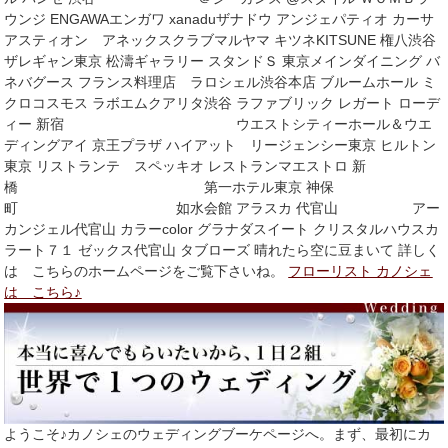
ウンジ ENGAWAエンガワ xanaduザナドウ アンジェパティオ カーサ
アスティオン アネックスクラブマルヤマ キツネKITSUNE 権八渋谷
ザレギャン東京 松濤ギャラリー スタンドＳ 東京メインダイニング バ
ネバグース フランス料理店 ラロシェル渋谷本店 ブルームホール ミ
クロコスモス ラボエムクアリタ渋谷 ラファブリック レガート ローデ
ィー 新宿 ウエストシティーホール＆ウエ
ディングアイ 京王プラザ ハイアット リージェンシー東京 ヒルトン
東京 リストランテ スペッキオ レストランマエストロ 新
橋 第一ホテル東京 神保
町 如水会館 アラスカ 代官山 アー
カンジェル代官山 カラーcolor グラナダスイート クリスタルハウスカ
ラート７１ ゼックス代官山 タブローズ 晴れたら空に豆まいて 詳しく
は こちらのホームページをご覧下さいね。
フローリスト カノシェ
は こちら♪
ようこそ♪カノシェのウェディングブーケページへ。まず、最初にカ